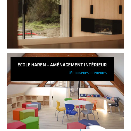
Gite – Montzen Gare
Voir plus
ÉCOLE HAREN – AMÉNAGEMENT INTÉRIEUR
Menuiseries intérieures
Maison Unifamiliale – Xhendelesse
Voir plus