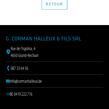
RETOUR
École Haren – Aménagement intérieur
Pied de page
Voir plus
G. CORMAN HALLEUX & FILS SRL
Rue de l'Agolina, 4
4650 Grand-Rechain
087 33 64 56
info@cormanhalleux.be
BE 0419.222.716
TVA