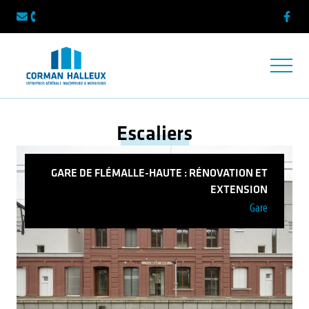
Faceb
info@cormanhalleux.be
087 33 64 56
Ouvrir/f
Escaliers
GARE DE FLÉMALLE-HAUTE : RÉNOVATION ET
EXTENSION
Gare