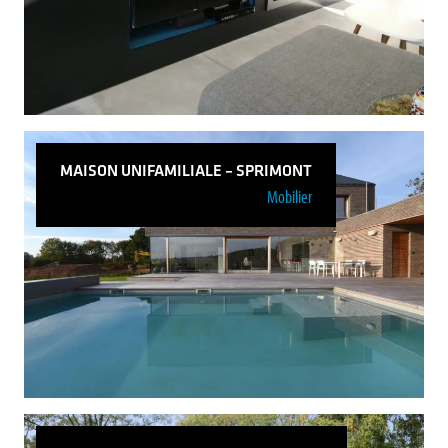
Voir plus
MAISON UNIFAMILIALE – SPRIMONT
Mobilier
Projet B – Maison unifamiliale – Meuble de
salon
Voir plus