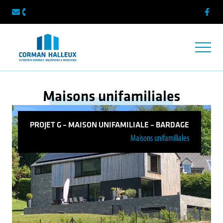
Faceb
info@cormanhalleux.be
087 33 64 56
Ouvrir/f
Maisons unifamiliales
PROJET G – MAISON UNIFAMILIALE – BARDAGE
Maisons unifamiliales