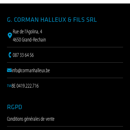
Pied de page
Projet I – Maisons unifamiliale –
G. CORMAN HALLEUX & FILS SRL
Aménagement d’un cuisine
Voir plus
Rue de l'Agolina, 4
4650 Grand-Rechain
087 33 64 56
info@cormanhalleux.be
BE 0419.222.716
TVA
RGPD
Conditions générales de vente