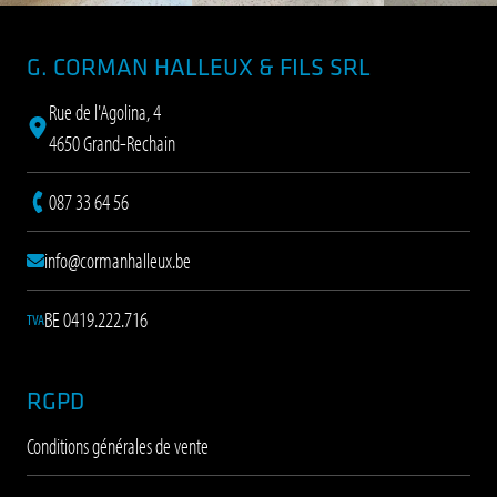
Pied de page
G. CORMAN HALLEUX & FILS SRL
Rue de l'Agolina, 4
4650 Grand-Rechain
087 33 64 56
info@cormanhalleux.be
BE 0419.222.716
TVA
RGPD
Conditions générales de vente