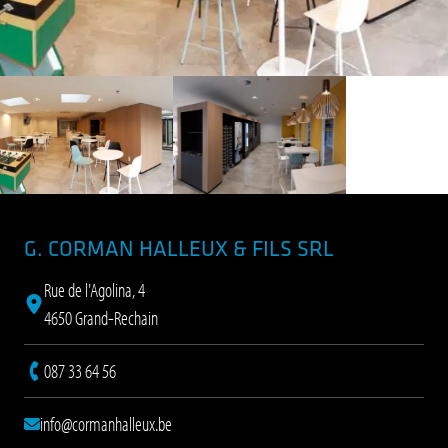
Pied de page
G. CORMAN HALLEUX & FILS SRL
Rue de l'Agolina, 4
4650 Grand-Rechain
087 33 64 56
info@cormanhalleux.be